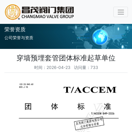
荣誉资质
公司荣誉与资质
穿墙预埋套管团体标准起草单位
时间：2026-04-23 访问量：733