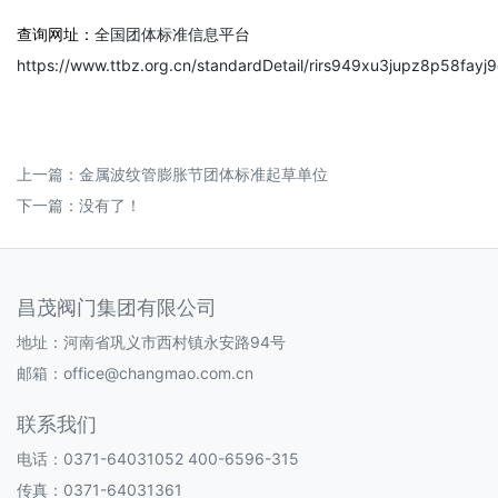
查询网址：
全国团体标准信息平台
https://www.ttbz.org.cn/standardDetail/rirs949xu3jupz8p58fay
上一篇：
金属波纹管膨胀节团体标准起草单位
下一篇：没有了！
昌茂阀门集团有限公司
地址：河南省巩义市西村镇永安路94号
邮箱：office@changmao.com.cn
联系我们
电话：0371-64031052 400-6596-315
传真：0371-64031361