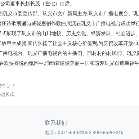
，公司董事长赵长茂（左七）出席。
日下午,由巩义市委宣传部、巩义市文广新局主办,巩义市广播电视台
建庄诗歌朗诵与戚晓思创作歌曲展演在巩义市广播电视台成功举
景式展现了巩义市的山川地貌、历史文化、经济发展、社会进步
放巨大成就,宣传弘扬了社会主义核心价值观,为庆祝改革开放4
南广播电视台、巩义广播电视台的主播们、西村村的村民们、巩义
,在欢快喜悦的氛围中,涌动着建设美丽中国和筑梦巩义创造幸福
易中心 ！
-赵长茂
联系我们
电话：0371-64031052 400-6596-315