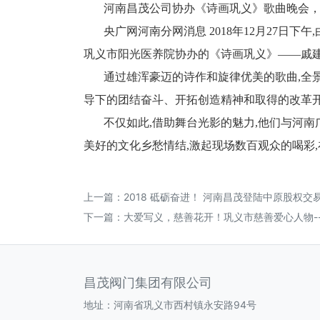
河
南昌茂公司协办《诗画巩义》歌曲晚会
央广网河南分网消息 2018年12月27
巩义市阳光医养院协办的《诗画巩义》——戚
通过雄浑豪迈的诗作和旋律优美的歌曲,全
导下的团结奋斗、开拓创造精神和取得的改革开
不仅如此,借助舞台光影的魅力,他们与河
美好的文化乡愁情结,激起现场数百观众的喝彩
上一篇：
2018 砥砺奋进！ 河南昌茂登陆中原股权交
下一篇：
大爱写义，慈善花开！巩义市慈善爱心人物-
昌茂阀门集团有限公司
地址：河南省巩义市西村镇永安路94号