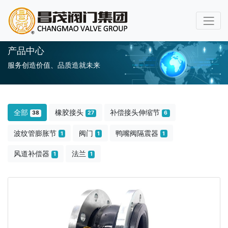
产品中心
服务创造价值、品质造就未来
全部
橡胶接头
补偿接头伸缩节
38
27
6
波纹管膨胀节
阀门
鸭嘴阀隔震器
1
1
1
风道补偿器
法兰
1
1